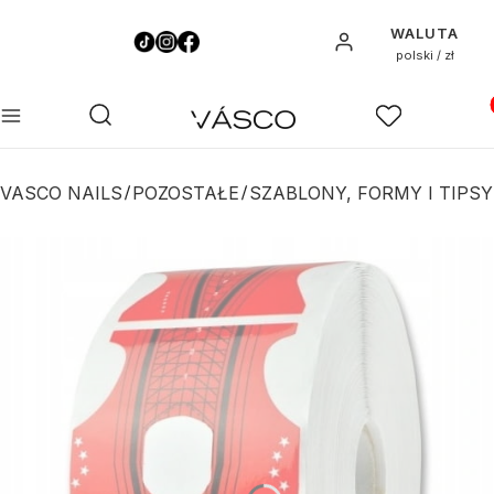
WALUTA
Zaloguj się
polski / zł
Pro
Otwórz wyszukiwarkę
Szukaj
Menu
Ulubione
K
VASCO NAILS
POZOSTAŁE
SZABLONY, FORMY I TIPSY