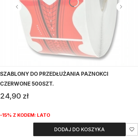
SZABLONY DO PRZEDŁUŻANIA PAZNOKCI
CZERWONE 500SZT.
Cena
24,90 zł
-15% Z KODEM: LATO
DODAJ DO KOSZYKA