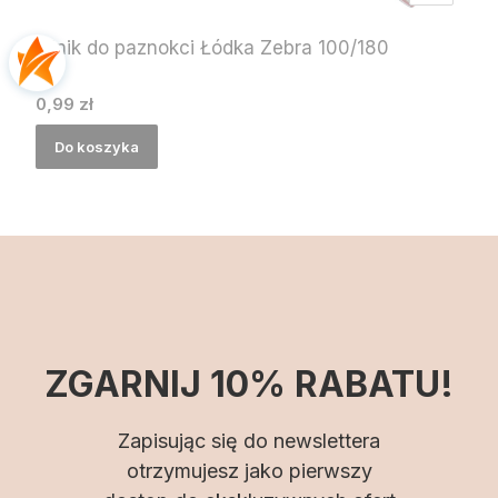
Pilnik do paznokci Łódka Zebra 100/180
Cena
0,99 zł
Do koszyka
ZGARNIJ 10% RABATU!
Zapisując się do newslettera
otrzymujesz jako pierwszy