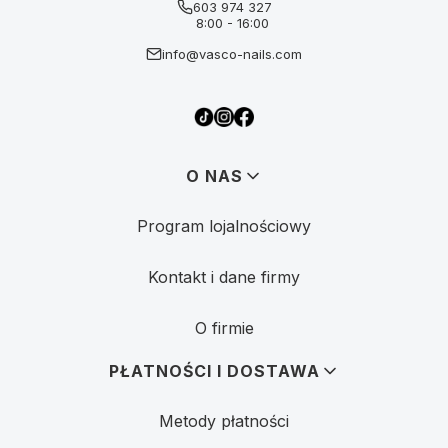
603 974 327
8:00 - 16:00
info@vasco-nails.com
Linki w stopce
O NAS
Program lojalnościowy
Kontakt i dane firmy
O firmie
PŁATNOŚCI I DOSTAWA
Metody płatności