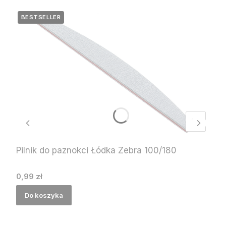
BESTSELLER
Pilnik do paznokci Łódka Zebra 100/180
Cena
0,99 zł
Do koszyka