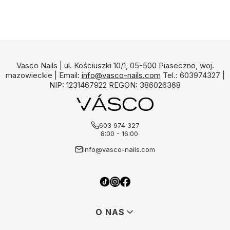
Vasco Nails | ul. Kościuszki 10/1, 05-500 Piaseczno, woj.
mazowieckie | Email:
info@vasco-nails.com
Tel.: 603974327 |
NIP: 1231467922 REGON: 386026368
603 974 327
8:00 - 16:00
info@vasco-nails.com
Linki w stopce
O NAS