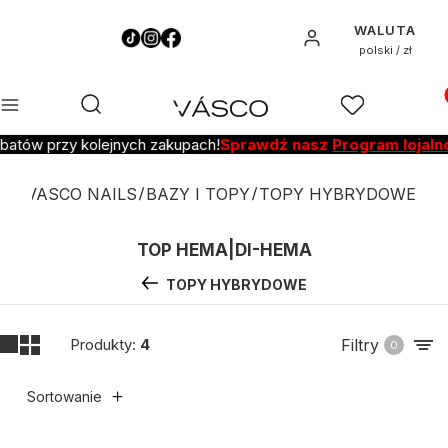
WALUTA
Zaloguj się
polski / zł
Pro
Otwórz wyszukiwarkę
Szukaj
Menu
Ulubione
K
abatów przy kolejnych zakupach!
Sprawdź nasz
Program lojalno
VASCO NAILS
BAZY I TOPY
TOPY HYBRYDOWE
TOP HEMA|DI-HEMA
TOPY HYBRYDOWE
Produkty:
4
Filtry
0
Sortowanie