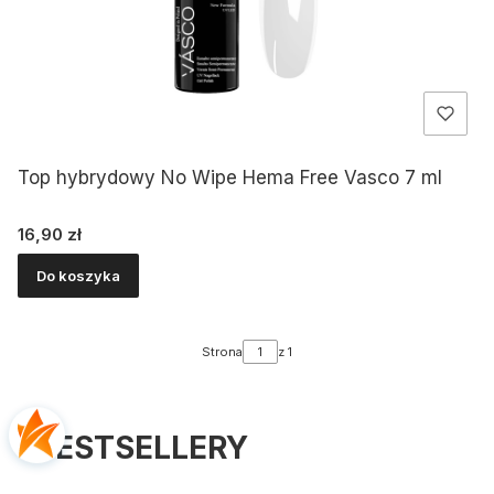
Top hybrydowy No Wipe Hema Free Vasco 7 ml
Cena
16,90 zł
Do koszyka
Strona
z 1
BESTSELLERY