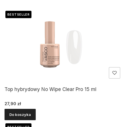
Lista produktów
BESTSELLER
Top hybrydowy No Wipe Clear Pro 15 ml
Cena
27,90 zł
Do koszyka
BESTSELLER