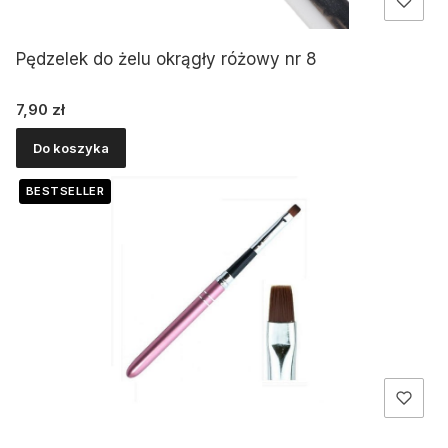
Pędzelek do żelu okrągły różowy nr 8
Cena
7,90 zł
Do koszyka
BESTSELLER