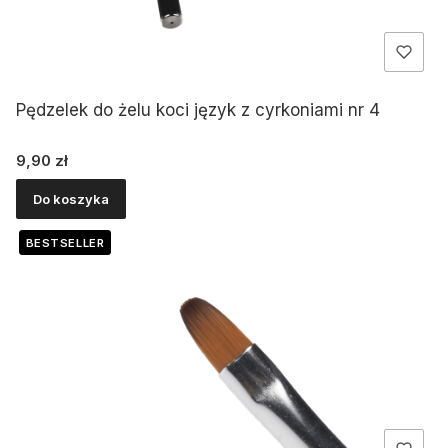
Pędzelek do żelu koci język z cyrkoniami nr 4
Cena
9,90 zł
Do koszyka
BESTSELLER