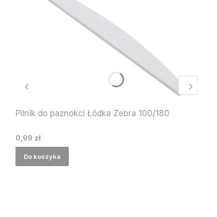
Pilnik do paznokci Łódka Zebra 100/180
Cena
0,99 zł
Do koszyka