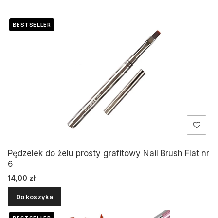
Lista produktów
BESTSELLER
Pędzelek do żelu prosty grafitowy Nail Brush Flat nr
6
Cena
14,00 zł
Do koszyka
BESTSELLER