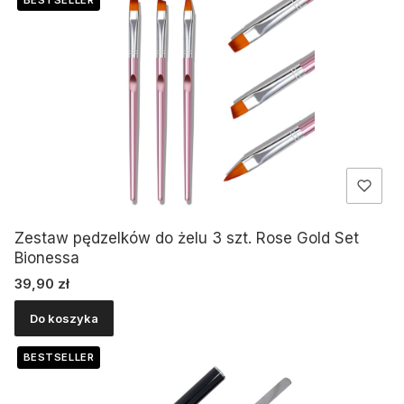
Zestaw pędzelków do żelu 3 szt. Rose Gold Set
Bionessa
Cena
39,90 zł
Do koszyka
BESTSELLER