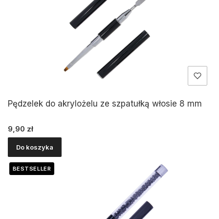
Pędzelek do akrylożelu ze szpatułką włosie 8 mm
Cena
9,90 zł
Do koszyka
BESTSELLER