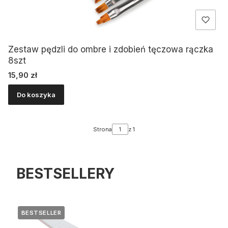
Zestaw pędzli do ombre i zdobień tęczowa rączka
8szt
Cena
15,90 zł
Do koszyka
Strona
z 1
BESTSELLERY
BESTSELLER