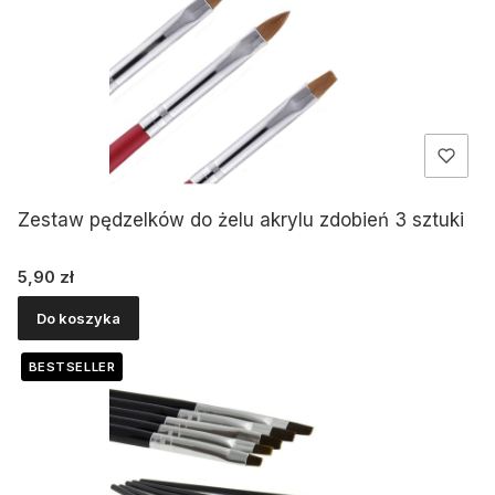
Zestaw pędzelków do żelu akrylu zdobień 3 sztuki
Cena
5,90 zł
Do koszyka
BESTSELLER