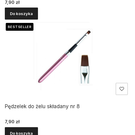
Cena
7,90 zł
Do koszyka
BESTSELLER
Pędzelek do żelu składany nr 8
Cena
7,90 zł
Do koszyka