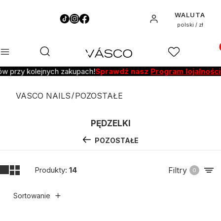
WALUTA
Zaloguj się
polski / zł
Pro
Otwórz wyszukiwarkę
Szukaj
Menu
Ulubione
K
 przy kolejnych zakupach!
Sprawdź nasz
Program lojalnościow
VASCO NAILS
POZOSTAŁE
PĘDZELKI
POZOSTAŁE
Produkty:
14
Filtry
0
Sortowanie