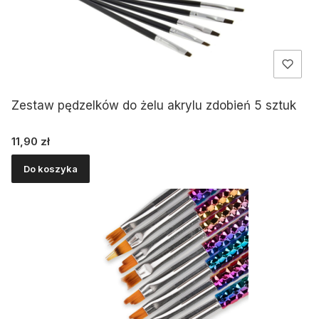
Zestaw pędzelków do żelu akrylu zdobień 5 sztuk
Cena
11,90 zł
Do koszyka