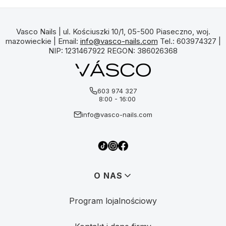
Vasco Nails | ul. Kościuszki 10/1, 05-500 Piaseczno, woj.
mazowieckie | Email:
info@vasco-nails.com
Tel.: 603974327 |
NIP: 1231467922 REGON: 386026368
603 974 327
8:00 - 16:00
info@vasco-nails.com
Linki w stopce
O NAS
Program lojalnościowy