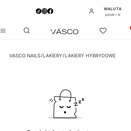
WALUTA
Zaloguj się
polski / zł
Pro
Otwórz wyszukiwarkę
Szukaj
Menu
Ulubione
Ko
VASCO NAILS
LAKIERY
LAKIERY HYBRYDOWE