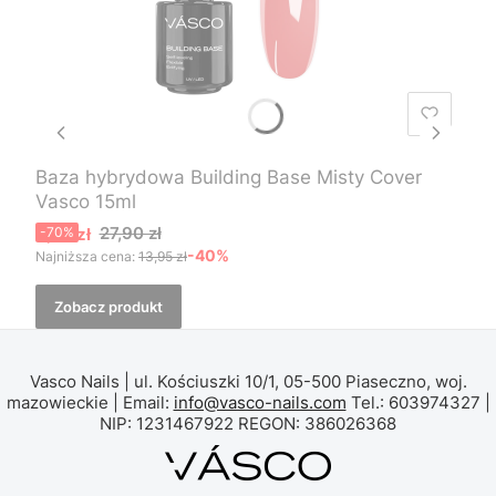
Baza hybrydowa Building Base Misty Cover
Vasco 15ml
Cena promocyjna
27,90 zł
8,37 zł
-70%
-40%
Najniższa cena:
13,95 zł
Zobacz produkt
Vasco Nails | ul. Kościuszki 10/1, 05-500 Piaseczno, woj.
mazowieckie | Email:
info@vasco-nails.com
Tel.: 603974327 |
NIP: 1231467922 REGON: 386026368