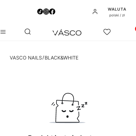
WALUTA
Zaloguj się
polski / zł
Pro
Otwórz wyszukiwarkę
Szukaj
Menu
Ulubione
Ko
VASCO NAILS
BLACK&WHITE