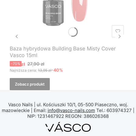
Baza hybrydowa Building Base Misty Cover
Vasco 15ml
Cena promocyjna
27,90 zł
8,37 zł
-70%
-40%
Najniższa cena:
13,95 zł
Zobacz produkt
Vasco Nails | ul. Kościuszki 10/1, 05-500 Piaseczno, woj.
mazowieckie | Email:
info@vasco-nails.com
Tel.: 603974327 |
NIP: 1231467922 REGON: 386026368