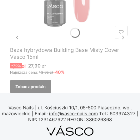
Baza hybrydowa Building Base Misty Cover
Vasco 15ml
Cena promocyjna
27,90 zł
8,37 zł
-70%
-40%
Najniższa cena:
13,95 zł
Zobacz produkt
Vasco Nails | ul. Kościuszki 10/1, 05-500 Piaseczno, woj.
mazowieckie | Email:
info@vasco-nails.com
Tel.: 603974327 |
NIP: 1231467922 REGON: 386026368