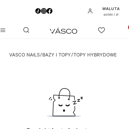
WALUTA
Zaloguj się
polski / zł
Pro
Otwórz wyszukiwarkę
Szukaj
Menu
Ulubione
Ko
VASCO NAILS
BAZY I TOPY
TOPY HYBRYDOWE