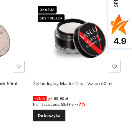
OKAZJA
BESTSELLER
4.9
ink 50ml
Żel budujący Master Clear Vasco 50 ml
Cena promocyjna
55,92 zł
-20%
69,90 zł
--7%
Najniższa cena:
52,43 zł
Do koszyka