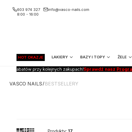
603 974 327
info@vasco-nails.com
8:00 - 16:00
LAKIERY
BAZY I TOPY
ŻELE
HOT OKAZJE
aj z rabatów przy kolejnych zakupach!
Sprawdź nasz
Program lo
VASCO NAILS
BESTSELLERY
Produkty:
17