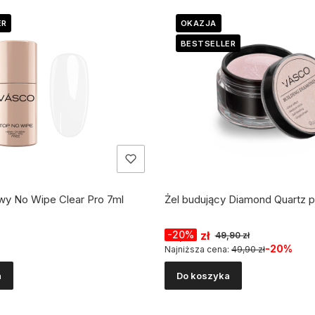
ER
OKAZJA
BESTSELLER
wy No Wipe Clear Pro 7ml
Żel budujący Diamond Quartz p
Cena promocyjna
39,92 zł
-20%
49,90 zł
-20%
Najniższa cena:
49,90 zł
a
Do koszyka