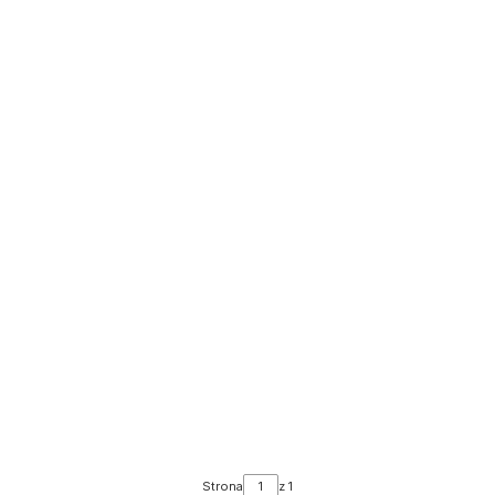
Strona
z 1