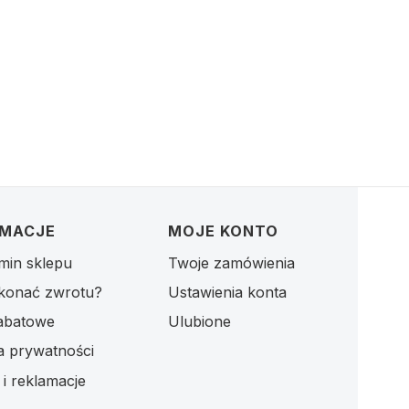
RMACJE
MOJE KONTO
min sklepu
Twoje zamówienia
konać zwrotu?
Ustawienia konta
abatowe
Ulubione
ka prywatności
i reklamacje