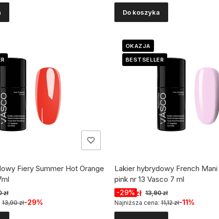
a
Do koszyka
OKAZJA
ER
BESTSELLER
dowy Fiery Summer Hot Orange
Lakier hybrydowy French Mani
7ml
pink nr 13 Vasco 7 ml
cyjna
Cena promocyjna
9,90 zł
-29%
 zł
13,90 zł
-29%
-11%
:
13,90 zł
Najniższa cena:
11,12 zł