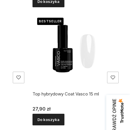
Do koszyka
BESTSELLER
Top hybrydowy Coat Vasco 15 ml
SPRAWDŹ OPINIE
Cena
27,90 zł
Do koszyka