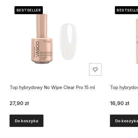
BESTSELLER
BESTSELL
Top hybrydowy No Wipe Clear Pro 15 ml
Top hybrydo
Cena
Cena
27,90 zł
16,90 zł
Do koszyka
Do koszyk