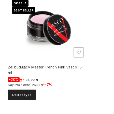
OKAZJA
BESTSELLER
Żel budujący Master French Pink Vasco 15
ml
Cena promocyjna
27,92 zł
-20%
34,90 zł
--7%
Najniższa cena:
26,18 zł
Do koszyka