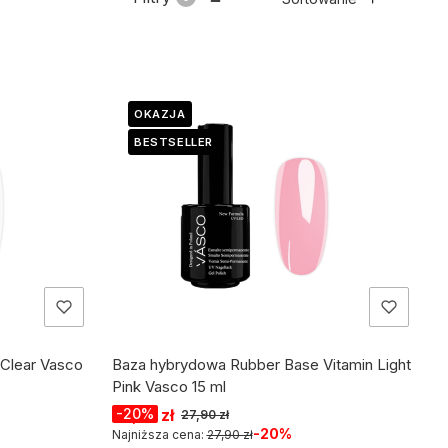
OKAZJA
BESTSELLER
 Clear Vasco
Baza hybrydowa Rubber Base Vitamin Light
Pink Vasco 15 ml
Cena promocyjna
22,32 zł
-20%
27,90 zł
-20%
Najniższa cena:
27,90 zł