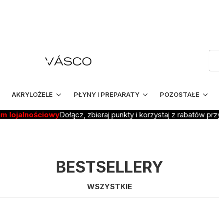
AKRYLOŻELE
PŁYNY I PREPARATY
POZOSTAŁE
jalnościowy
Dołącz, zbieraj punkty i korzystaj z rabatów przy ko
BESTSELLERY
WSZYSTKIE