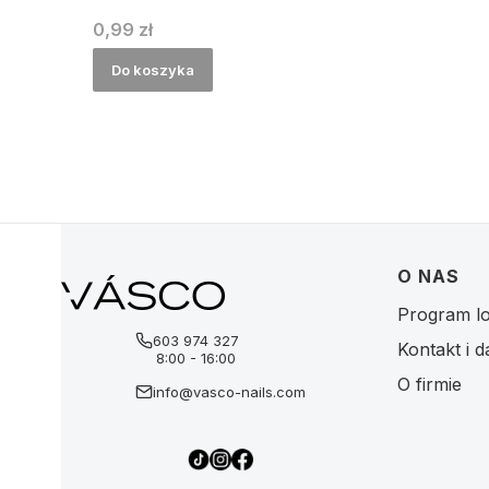
Cena
0,99 zł
Do koszyka
Linki w
O NAS
Program lo
603 974 327
Kontakt i d
8:00 - 16:00
O firmie
info@vasco-nails.com