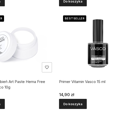
a
Do koszyka
ER
BESTSELLER
bień Art Paste Hema Free
Primer Vitamin Vasco 15 ml
co 10g
Cena
14,90 zł
a
Do koszyka