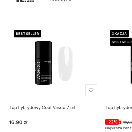
Lista produktów
BESTSELLER
OKAZJA
BESTSELL
Top hybrydowy Coat Vasco 7 ml
Top hybrydo
Cena
Cena promo
16,90 zł
13,18 zł
-22%
16,90
Najniższa cena