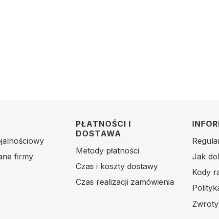
 stopce
PŁATNOŚCI I
INFO
DOSTAWA
jalnościowy
Regula
Metody płatności
ane firmy
Jak do
Czas i koszty dostawy
Kody r
Czas realizacji zamówienia
Polity
Zwroty 