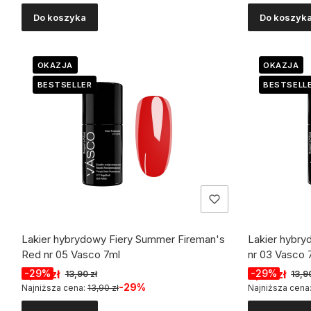
Do koszyka
Do koszyk
OKAZJA
OKAZJA
BESTSELLER
BESTSELL
Lakier hybrydowy Fiery Summer Fireman's
Lakier hybry
Red nr 05 Vasco 7ml
nr 03 Vasco 
Cena promocyjna
Cena promo
9,90 zł
-29%
9,90 zł
-29%
13,90 zł
13,90
-29%
Najniższa cena:
13,90 zł
Najniższa cena