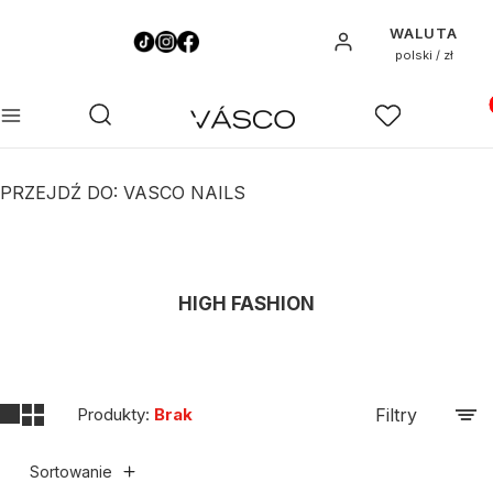
WALUTA
Zaloguj się
polski / zł
Pro
Otwórz wyszukiwarkę
Szukaj
Menu
Ulubione
K
PRZEJDŹ DO:
VASCO NAILS
HIGH FASHION
Produkty:
Brak
Filtry
Sortowanie