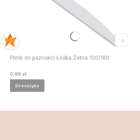
Pilnik do paznokci Łódka Zebra 100/180
Cena
0,99 zł
Do koszyka