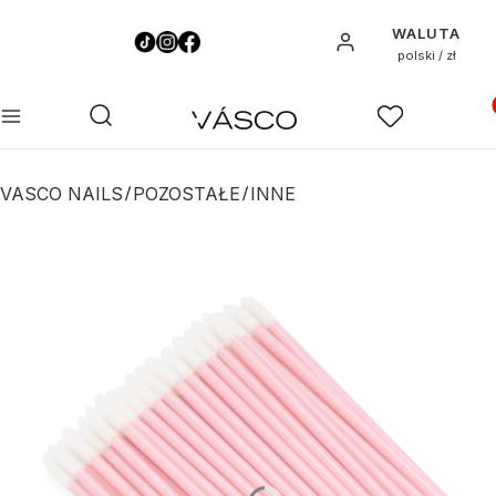
WALUTA
Zaloguj się
polski / zł
Pro
Otwórz wyszukiwarkę
Szukaj
Menu
Ulubione
K
VASCO NAILS
POZOSTAŁE
INNE