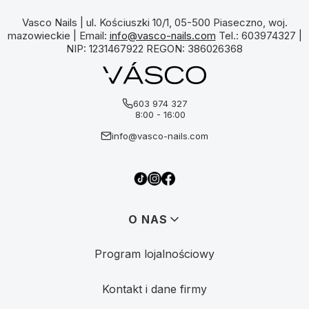
Vasco Nails | ul. Kościuszki 10/1, 05-500 Piaseczno, woj.
mazowieckie | Email:
info@vasco-nails.com
Tel.: 603974327 |
NIP: 1231467922 REGON: 386026368
603 974 327
8:00 - 16:00
info@vasco-nails.com
Linki w stopce
O NAS
Program lojalnościowy
Kontakt i dane firmy