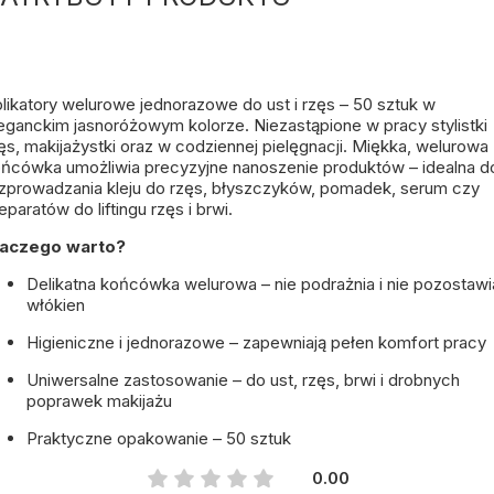
likatory welurowe jednorazowe do ust i rzęs – 50 sztuk w
eganckim jasnoróżowym kolorze. Niezastąpione w pracy stylistki
ęs, makijażystki oraz w codziennej pielęgnacji. Miękka, welurowa
ńcówka umożliwia precyzyjne nanoszenie produktów – idealna d
zprowadzania kleju do rzęs, błyszczyków, pomadek, serum czy
eparatów do liftingu rzęs i brwi.
laczego warto?
Delikatna końcówka welurowa – nie podrażnia i nie pozostawi
włókien
Higieniczne i jednorazowe – zapewniają pełen komfort pracy
Uniwersalne zastosowanie – do ust, rzęs, brwi i drobnych
poprawek makijażu
Praktyczne opakowanie – 50 sztuk
0.00