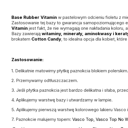
Base Rubber Vitamin
w pastelowym odcieniu fioletu z mi
Zastosowanie tej bazy to gwarancja samopoziomującego efe
Vitamin
jest fakt, że nie wymagają one nakładania koloru, 
Bazy zawierają
witaminy, minerały, aminokwasy i kerat
brokatem
Cotton Candy
, to idealna opcja dla kobiet, któ
Zastosowanie:
1. Delikatnie matowimy płytkę paznokcia blokiem polerskim
2. Przemywamy odtłuszczaczem.
3. Jeśli płytka paznokcia jest bardzo delikatna i słaba, p
4. Aplikujemy warstwę bazy i utwardzamy w lampie.
5. Aplikujemy pierwszą warstwę kolorowego lakieru Vasco 
7. Paznokcie malujemy topem:
Vasco Top, Vasco Top No 