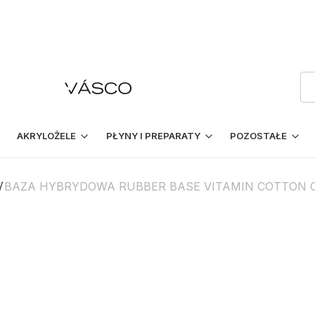
AKRYLOŻELE
PŁYNY I PREPARATY
POZOSTAŁE
BAZA HYBRYDOWA RUBBER BASE VITAMIN COTTON 