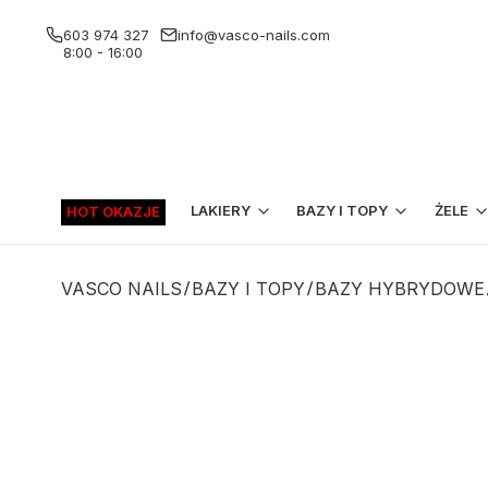
603 974 327
info@vasco-nails.com
8:00 - 16:00
LAKIERY
BAZY I TOPY
ŻELE
HOT OKAZJE
VASCO NAILS
BAZY I TOPY
BAZY HYBRYDOWE