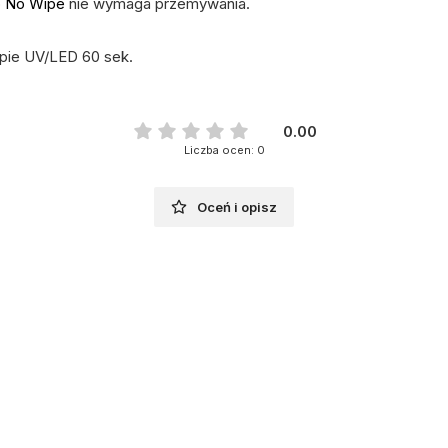
 No Wipe
nie wymaga przemywania.
mpie UV/LED 60 sek.
0.00
Liczba ocen: 0
Oceń i opisz