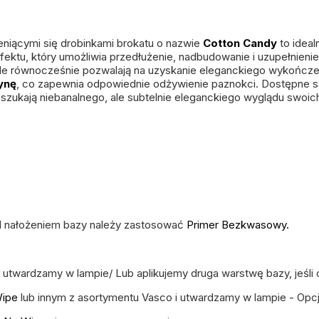
eniącymi się drobinkami brokatu o nazwie
Cotton Candy
to idea
ktu, który umożliwia przedłużenie, nadbudowanie i uzupełnienie 
ale równocześnie pozwalają na uzyskanie eleganckiego wykończeni
ynę
, co zapewnia odpowiednie odżywienie paznokci. Dostępne są
re szukają niebanalnego, ale subtelnie eleganckiego wyglądu swoic
.
rzed nałożeniem bazy należy zastosować
Primer Bezkwasowy.
i utwardzamy w lampie/ Lub aplikujemy druga warstwę bazy, jeśl
Wipe
lub innym z asortymentu Vasco i utwardzamy w lampie - Opcj