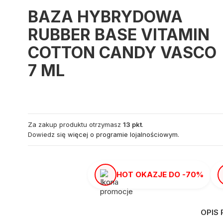
BAZA HYBRYDOWA
RUBBER BASE VITAMIN
COTTON CANDY VASCO
7 ML
Za zakup produktu otrzymasz
13 pkt
.
Dowiedz się
więcej o programie lojalnościowym.
HOT OKAZJE DO -70%
OPIS