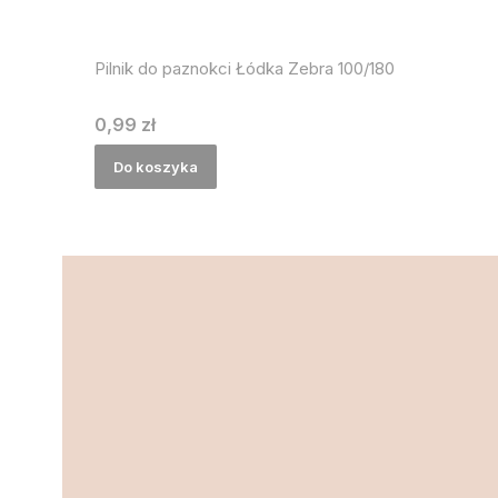
Pilnik do paznokci Łódka Zebra 100/180
Cena
0,99 zł
Do koszyka