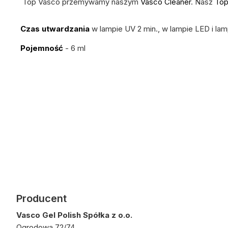
Top Vasco przemywamy naszym
Vasco Cleaner
. Nasz
Top
Czas utwardzania
w lampie UV 2 min., w lampie LED i la
Pojemność
- 6 ml
Producent
Vasco Gel Polish Spółka z o.o.
Ogrodowa 72/74