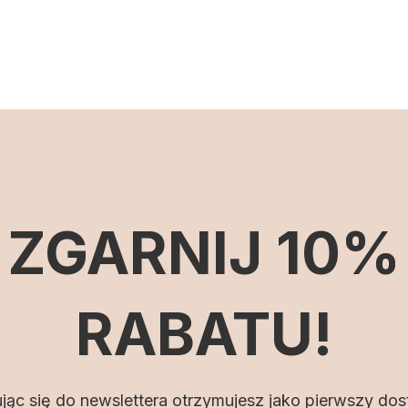
ZGARNIJ 10%
RABATU!
jąc się do newslettera otrzymujesz jako pierwszy do