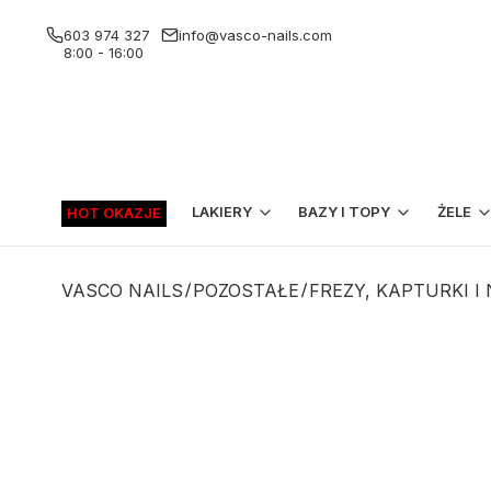
603 974 327
info@vasco-nails.com
8:00 - 16:00
LAKIERY
BAZY I TOPY
ŻELE
HOT OKAZJE
VASCO NAILS
POZOSTAŁE
FREZY, KAPTURKI I 