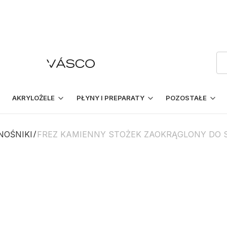
AKRYLOŻELE
PŁYNY I PREPARATY
POZOSTAŁE
NOŚNIKI
FREZ KAMIENNY STOŻEK ZAOKRĄGLONY DO S