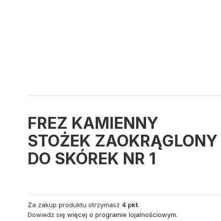
FREZ KAMIENNY
STOŻEK ZAOKRĄGLONY
DO SKÓREK NR 1
Za zakup produktu otrzymasz
4 pkt
.
Dowiedz się
więcej o programie lojalnościowym.