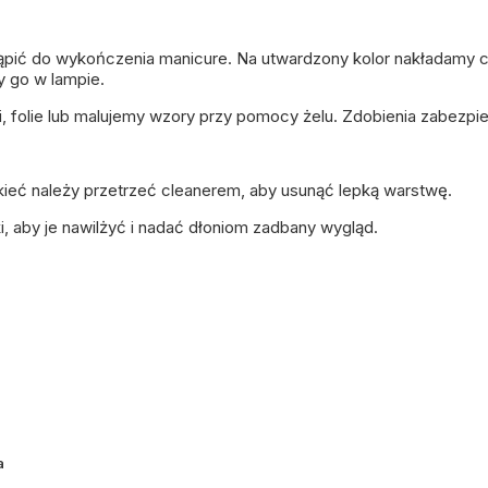
pić do wykończenia manicure. Na utwardzony kolor nakładamy 
y go w lampie.
i, folie lub malujemy wzory przy pomocy żelu. Zdobienia zabez
kieć należy przetrzeć
cleanerem
, aby usunąć lepką warstwę.
i, aby je nawilżyć i nadać dłoniom zadbany wygląd.
a