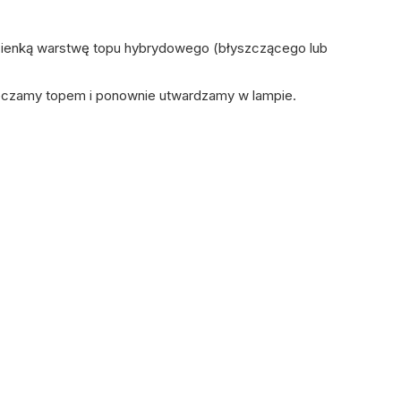
cienką warstwę
topu hybrydowego
(błyszczącego lub
pieczamy topem i ponownie utwardzamy w lampie.