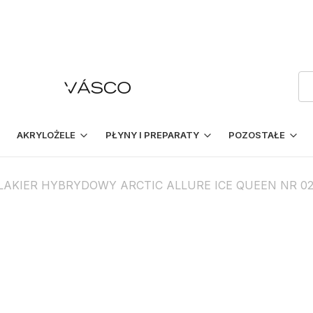
AKRYLOŻELE
PŁYNY I PREPARATY
POZOSTAŁE
LAKIER HYBRYDOWY ARCTIC ALLURE ICE QUEEN NR 02