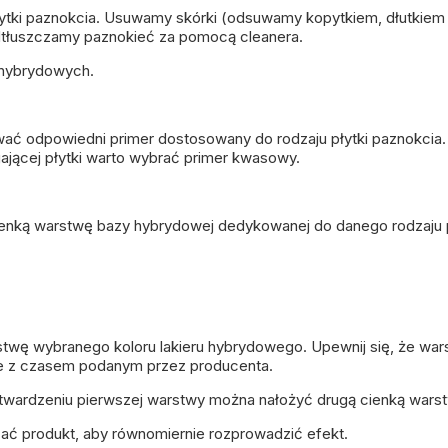
tki paznokcia. Usuwamy skórki (odsuwamy kopytkiem, dłutkiem l
dtłuszczamy paznokieć za pomocą cleanera.
 hybrydowych.
wać odpowiedni primer dostosowany do rodzaju płytki paznokcia
ającej płytki warto wybrać
primer kwasowy
.
ienką warstwę
bazy hybrydowej
dedykowanej do danego rodzaju 
rstwę wybranego
koloru lakieru hybrydowego
. Upewnij się, że wa
e z czasem podanym przez producenta.
utwardzeniu pierwszej warstwy można nałożyć drugą cienką warst
zać produkt, aby równomiernie rozprowadzić efekt.