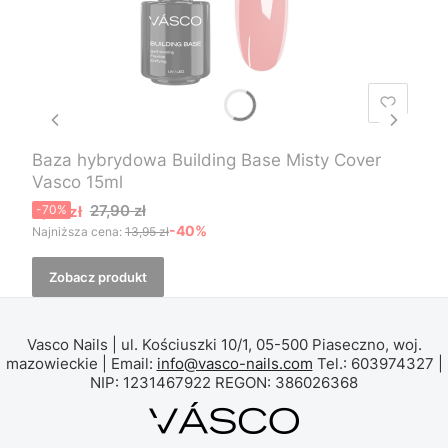
Baza hybrydowa Building Base Misty Cover
Vasco 15ml
Cena promocyjna
27,90 zł
8,37 zł
-70%
-40%
Najniższa cena:
13,95 zł
Zobacz produkt
Vasco Nails | ul. Kościuszki 10/1, 05-500 Piaseczno, woj.
mazowieckie | Email:
info@vasco-nails.com
Tel.: 603974327 |
NIP: 1231467922 REGON: 386026368