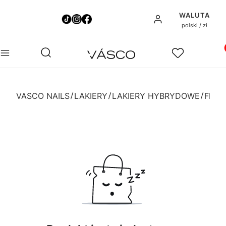
WALUTA
Zaloguj się
polski / zł
Pro
Otwórz wyszukiwarkę
Szukaj
Menu
Ulubione
Ko
VASCO NAILS
LAKIERY
LAKIERY HYBRYDOWE
FLAG