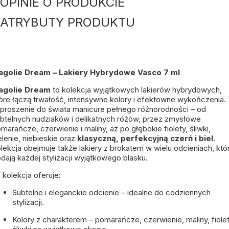
OPINIE O PRODUKCIE
ATRYBUTY PRODUKTU
lagolie Dream – Lakiery Hybrydowe Vasco 7 ml
lagolie Dream
to kolekcja wyjątkowych lakierów hybrydowych,
óre łączą trwałość, intensywne kolory i efektowne wykończenia.
proszenie do świata manicure pełnego różnorodności – od
btelnych nudziaków i delikatnych różów, przez zmysłowe
marańcze, czerwienie i maliny, aż po głębokie fiolety, śliwki,
elenie, niebieskie oraz
klasyczną, perfekcyjną czerń i biel
.
lekcja obejmuje także lakiery z brokatem w wielu odcieniach, któ
dają każdej stylizacji wyjątkowego blasku.
 kolekcja oferuje:
Subtelne i eleganckie odcienie – idealne do codziennych
stylizacji.
Kolory z charakterem – pomarańcze, czerwienie, maliny, fiolet