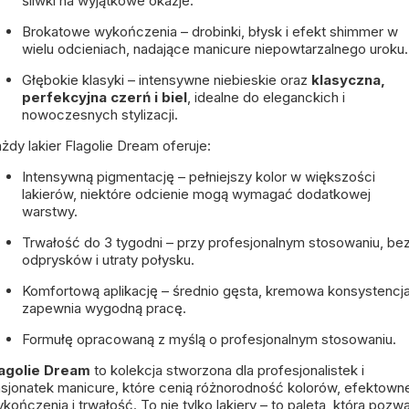
śliwki na wyjątkowe okazje.
Brokatowe wykończenia – drobinki, błysk i efekt shimmer w
wielu odcieniach, nadające manicure niepowtarzalnego uroku.
Głębokie klasyki – intensywne niebieskie oraz
klasyczna,
perfekcyjna czerń i biel
, idealne do eleganckich i
nowoczesnych stylizacji.
żdy lakier Flagolie Dream oferuje:
Intensywną pigmentację – pełniejszy kolor w większości
lakierów, niektóre odcienie mogą wymagać dodatkowej
warstwy.
Trwałość do 3 tygodni – przy profesjonalnym stosowaniu, be
odprysków i utraty połysku.
Komfortową aplikację – średnio gęsta, kremowa konsystencj
zapewnia wygodną pracę.
Formułę opracowaną z myślą o profesjonalnym stosowaniu.
lagolie Dream
to kolekcja stworzona dla profesjonalistek i
sjonatek manicure, które cenią różnorodność kolorów, efektown
kończenia i trwałość. To nie tylko lakiery – to paleta, która pozwa