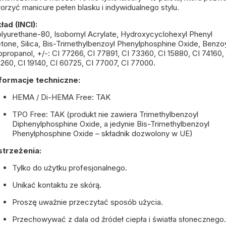
orzyć manicure pełen blasku i indywidualnego stylu.
ład (INCI):
lyurethane-80, Isobornyl Acrylate, Hydroxycyclohexyl Phenyl
tone, Silica, Bis-Trimethylbenzoyl Phenylphosphine Oxide, Benzo
opropanol, +/-: CI 77266, CI 77891, CI 73360, CI 15880, CI 74160,
260, CI 19140, CI 60725, CI 77007, CI 77000.
formacje techniczne:
HEMA / Di-HEMA Free: TAK
TPO Free: TAK (produkt nie zawiera Trimethylbenzoyl
Diphenylphosphine Oxide, a jedynie Bis-Trimethylbenzoyl
Phenylphosphine Oxide – składnik dozwolony w UE)
strzeżenia:
Tylko do użytku profesjonalnego.
Unikać kontaktu ze skórą.
Proszę uważnie przeczytać sposób użycia.
Przechowywać z dala od źródeł ciepła i światła słonecznego.