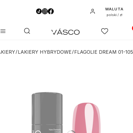
WALUTA
Zaloguj się
polski / zł
Pro
Otwórz wyszukiwarkę
Szukaj
Menu
Ulubione
K
AKIERY
LAKIERY HYBRYDOWE
FLAGOLIE DREAM 01-105