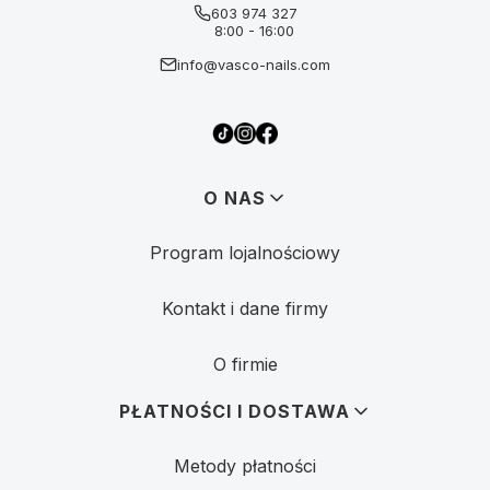
603 974 327
8:00 - 16:00
info@vasco-nails.com
Linki w stopce
O NAS
Program lojalnościowy
Kontakt i dane firmy
O firmie
PŁATNOŚCI I DOSTAWA
Metody płatności