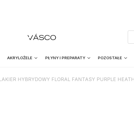
AKRYLOŻELE
PŁYNY I PREPARATY
POZOSTAŁE
LAKIER HYBRYDOWY FLORAL FANTASY PURPLE HEATH