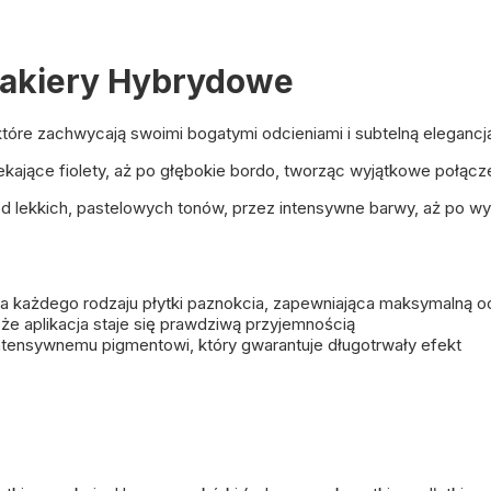
 Lakiery Hybrydowe
które zachwycają swoimi bogatymi odcieniami i subtelną elegancj
ekające fiolety, aż po głębokie bordo, tworząc wyjątkowe połącze
od lekkich, pastelowych tonów, przez intensywne barwy, aż po wyr
każdego rodzaju płytki paznokcia, zapewniająca maksymalną o
że aplikacja staje się prawdziwą przyjemnością
intensywnemu pigmentowi, który gwarantuje długotrwały efekt