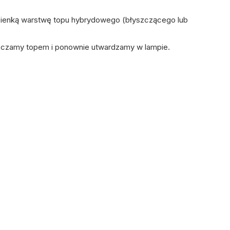
cienką warstwę
topu hybrydowego
(błyszczącego lub
pieczamy topem i ponownie utwardzamy w lampie.