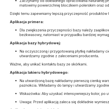
Zaczynamy od dokładnego opracowania naturalnej pły
matowimy powierzchnię bloczkiem polerskim oraz o
Dzięki temu zapewniamy lepszą przyczepność produktów
Aplikacja primera:
Dla zwiększenia przyczepności bazy należy zaapliko
bezkwasowy
, natomiast w przypadku bardziej wymag
Aplikacja bazy hybrydowej:
Na oczyszczoną i przygotowaną płytkę nakładamy c
utwardzamy zgodnie z zaleceniami producenta.
Ważne, aby unikać kontaktu bazy ze skórkami.
Aplikacja lakieru hybrydowego:
Na utwardzoną bazę nakładamy pierwszą cienką wa
paznokcia. Wkładamy do lampy i utwardzamy zgodni
Wskazówka:
Aby uzyskać intensywniejszy kolor, po 
Uwaga:
Przed aplikacją zaleca się dokładnie wymies