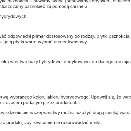
tki paznokcia. Usuwamy skórki (odsuwamy kopytkiem, dłutkiem l
dtłuszczamy paznokieć za pomocą cleanera.
 hybrydowych.
wać odpowiedni primer dostosowany do rodzaju płytki paznokcia
ającej płytki warto wybrać
primer kwasowy
.
ienką warstwę
bazy hybrydowej
dedykowanej do danego rodzaju 
rstwę wybranego
koloru lakieru hybrydowego
. Upewnij się, że wa
e z czasem podanym przez producenta.
utwardzeniu pierwszej warstwy można nałożyć drugą cienką warst
zać produkt, aby równomiernie rozprowadzić efekt.