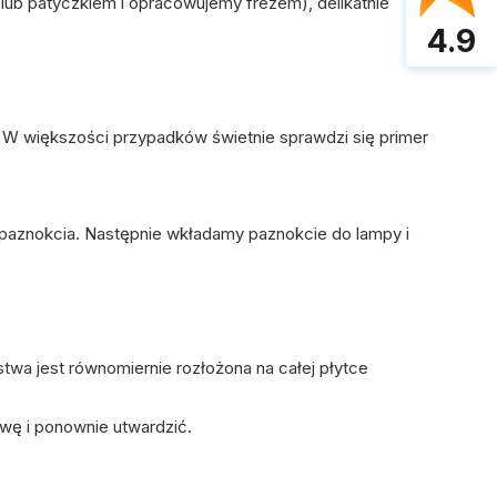
ub patyczkiem i opracowujemy frezem), delikatnie
4.9
. W większości przypadków świetnie sprawdzi się
primer
paznokcia. Następnie wkładamy paznokcie do lampy i
rstwa jest równomiernie rozłożona na całej płytce
wę i ponownie utwardzić.