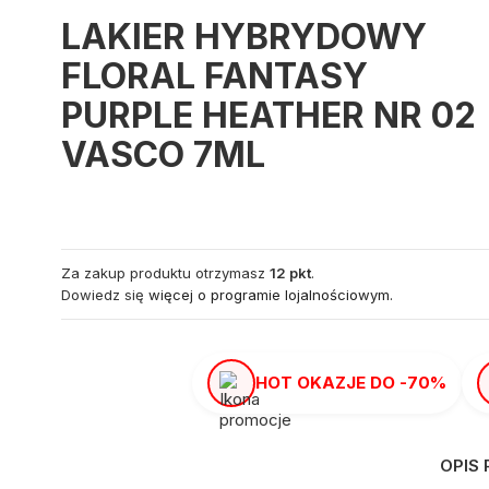
LAKIER HYBRYDOWY
FLORAL FANTASY
PURPLE HEATHER NR 02
VASCO 7ML
Za zakup produktu otrzymasz
12 pkt
.
Dowiedz się
więcej o programie lojalnościowym.
HOT OKAZJE DO -70%
OPIS