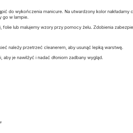
pić do wykończenia manicure. Na utwardzony kolor nakładamy 
y go w lampie.
i, folie lub malujemy wzory przy pomocy żelu. Zdobienia zabez
kieć należy przetrzeć
cleanerem
, aby usunąć lepką warstwę.
i, aby je nawilżyć i nadać dłoniom zadbany wygląd.
u