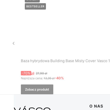
BESTSELLER
Baza hybrydowa Building Base Misty Cover Vasco 
Cena promocyjna
8,37 zł
-70%
27,90 zł
-40%
Najniższa cena:
13,95 zł
Zobacz produkt
Linki w 
O NAS