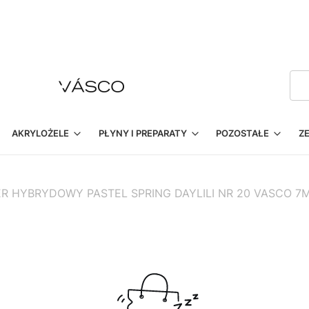
AKRYLOŻELE
PŁYNY I PREPARATY
POZOSTAŁE
Z
ER HYBRYDOWY PASTEL SPRING DAYLILI NR 20 VASCO 7