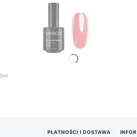
15ml
stopce
PŁATNOŚCI I DOSTAWA
INFO