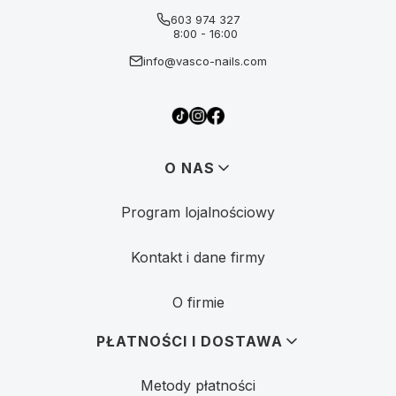
603 974 327
8:00 - 16:00
info@vasco-nails.com
Linki w stopce
O NAS
Program lojalnościowy
Kontakt i dane firmy
O firmie
PŁATNOŚCI I DOSTAWA
Metody płatności