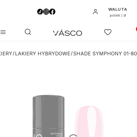
WALUTA
Zaloguj się
polski / zł
Pro
Otwórz wyszukiwarkę
Szukaj
Menu
Ulubione
K
KIERY
LAKIERY HYBRYDOWE
SHADE SYMPHONY 01-80