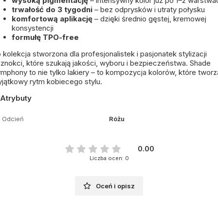
wysoką pigmentację
– intensywny kolor już po 1–2 warstwa
trwałość do 3 tygodni
– bez odprysków i utraty połysku
komfortową aplikację
– dzięki średnio gęstej, kremowej
konsystencji
formułę TPO-free
 kolekcja stworzona dla profesjonalistek i pasjonatek stylizacji
znokci, które szukają jakości, wyboru i bezpieczeństwa. Shade
mphony to nie tylko lakiery – to kompozycja kolorów, które tworz
jątkowy rytm kobiecego stylu.
Atrybuty
Odcień
Różu
0.00
Liczba ocen: 0
Oceń i opisz