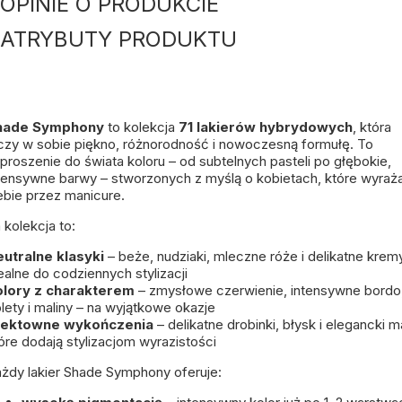
OPINIE O PRODUKCIE
ATRYBUTY PRODUKTU
hade Symphony
to kolekcja
71 lakierów hybrydowych
, która
czy w sobie piękno, różnorodność i nowoczesną formułę. To
proszenie do świata koloru – od subtelnych pasteli po głębokie,
tensywne barwy – stworzonych z myślą o kobietach, które wyraża
ebie przez manicure.
 kolekcja to:
utralne klasyki
– beże, nudziaki, mleczne róże i delikatne krem
ealne do codziennych stylizacji
olory z charakterem
– zmysłowe czerwienie, intensywne bordo
olety i maliny – na wyjątkowe okazje
fektowne wykończenia
– delikatne drobinki, błysk i elegancki m
óre dodają stylizacjom wyrazistości
żdy lakier Shade Symphony oferuje: