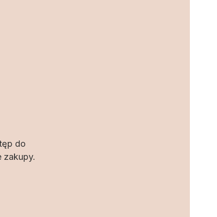
stęp do
e zakupy.