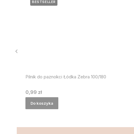
BESTSELLER
Pilnik do paznokci Łódka Zebra 100/180
Cena
0,99 zł
Do koszyka