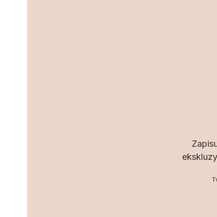
Zapisu
ekskluzy
T