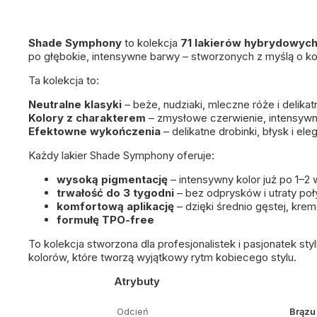
Shade Symphony
to kolekcja
71 lakierów hybrydowyc
po głębokie, intensywne barwy – stworzonych z myślą o kob
Ta kolekcja to:
Neutralne klasyki
– beże, nudziaki, mleczne róże i delikat
Kolory z charakterem
– zmysłowe czerwienie, intensywne 
Efektowne wykończenia
– delikatne drobinki, błysk i el
Każdy lakier Shade Symphony oferuje:
wysoką pigmentację
– intensywny kolor już po 1–2
trwałość do 3 tygodni
– bez odprysków i utraty po
komfortową aplikację
– dzięki średnio gęstej, kre
formułę TPO-free
To kolekcja stworzona dla profesjonalistek i pasjonatek sty
kolorów, które tworzą wyjątkowy rytm kobiecego stylu.
Atrybuty
Odcień
Brązu