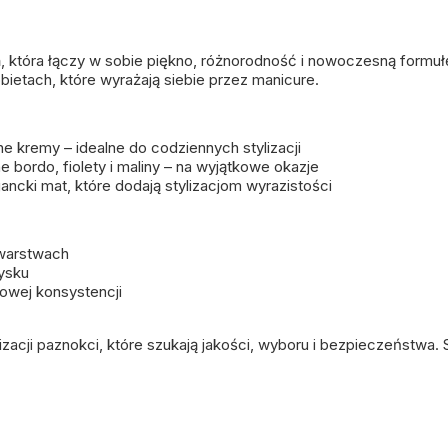
h
, która łączy w sobie piękno, różnorodność i nowoczesną formułę
ietach, które wyrażają siebie przez manicure.
ne kremy – idealne do codziennych stylizacji
bordo, fiolety i maliny – na wyjątkowe okazje
egancki mat, które dodają stylizacjom wyrazistości
 warstwach
łysku
mowej konsystencji
lizacji paznokci, które szukają jakości, wyboru i bezpieczeństwa