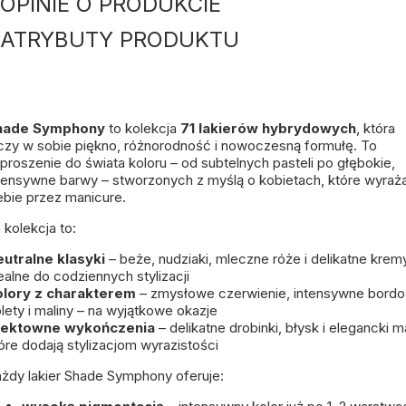
OPINIE O PRODUKCIE
ATRYBUTY PRODUKTU
hade Symphony
to kolekcja
71 lakierów hybrydowych
, która
czy w sobie piękno, różnorodność i nowoczesną formułę. To
proszenie do świata koloru – od subtelnych pasteli po głębokie,
tensywne barwy – stworzonych z myślą o kobietach, które wyraża
ebie przez manicure.
 kolekcja to:
utralne klasyki
– beże, nudziaki, mleczne róże i delikatne krem
ealne do codziennych stylizacji
olory z charakterem
– zmysłowe czerwienie, intensywne bordo
olety i maliny – na wyjątkowe okazje
fektowne wykończenia
– delikatne drobinki, błysk i elegancki m
óre dodają stylizacjom wyrazistości
żdy lakier Shade Symphony oferuje: