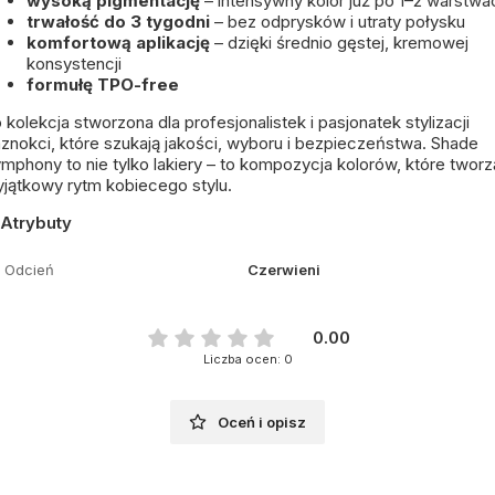
wysoką pigmentację
– intensywny kolor już po 1–2 warstwa
trwałość do 3 tygodni
– bez odprysków i utraty połysku
komfortową aplikację
– dzięki średnio gęstej, kremowej
konsystencji
formułę TPO-free
 kolekcja stworzona dla profesjonalistek i pasjonatek stylizacji
znokci, które szukają jakości, wyboru i bezpieczeństwa. Shade
mphony to nie tylko lakiery – to kompozycja kolorów, które tworz
jątkowy rytm kobiecego stylu.
Atrybuty
Odcień
Czerwieni
0.00
Liczba ocen: 0
Oceń i opisz