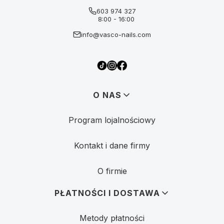
603 974 327
8:00 - 16:00
info@vasco-nails.com
Linki w stopce
O NAS
Program lojalnościowy
Kontakt i dane firmy
O firmie
PŁATNOŚCI I DOSTAWA
Metody płatności