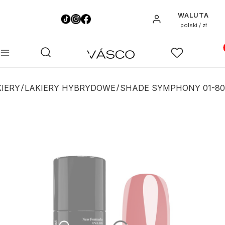
WALUTA
Zaloguj się
polski / zł
Pro
Otwórz wyszukiwarkę
Szukaj
Menu
Ulubione
K
KIERY
LAKIERY HYBRYDOWE
SHADE SYMPHONY 01-80