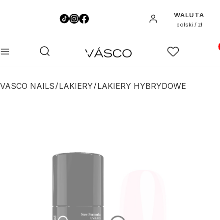
WALUTA
Zaloguj się
polski / zł
Pro
Otwórz wyszukiwarkę
Szukaj
Menu
Ulubione
K
VASCO NAILS
LAKIERY
LAKIERY HYBRYDOWE