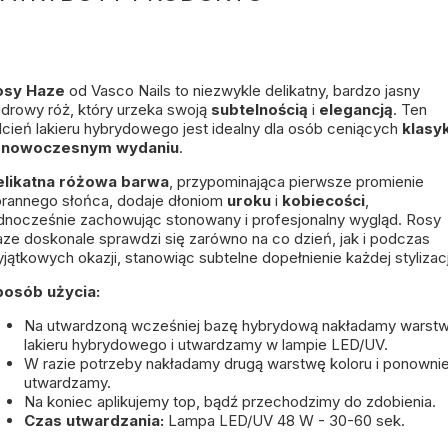
osy Haze
od Vasco Nails to niezwykle delikatny, bardzo jasny
drowy róż, który urzeka swoją
subtelnością
i
elegancją
. Ten
cień lakieru hybrydowego jest idealny dla osób ceniących
klasy
 nowoczesnym wydaniu
.
elikatna różowa barwa
, przypominająca pierwsze promienie
rannego słońca, dodaje dłoniom
uroku
i
kobiecości
,
dnocześnie zachowując stonowany i profesjonalny wygląd. Rosy
ze doskonale sprawdzi się zarówno na co dzień, jak i podczas
jątkowych okazji, stanowiąc subtelne dopełnienie każdej stylizacj
posób użycia:
Na utwardzoną wcześniej bazę hybrydową nakładamy warst
lakieru hybrydowego i utwardzamy w lampie LED/UV.
W razie potrzeby nakładamy drugą warstwę koloru i ponowni
utwardzamy.
Na koniec aplikujemy top, bądź przechodzimy do zdobienia.
Czas utwardzania:
Lampa LED/UV 48 W - 30-60 sek.