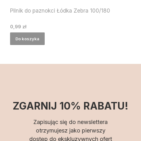
Pilnik do paznokci Łódka Zebra 100/180
Cena
0,99 zł
Do koszyka
ZGARNIJ 10% RABATU!
Zapisując się do newslettera
otrzymujesz jako pierwszy
dostęp do ekskluzywnych ofert