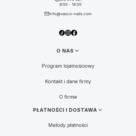
8:00 - 16:00
info@vasco-nails.com
Linki w stopce
O NAS
Program lojalnościowy
Kontakt i dane firmy
O firmie
PŁATNOŚCI I DOSTAWA
Metody płatności