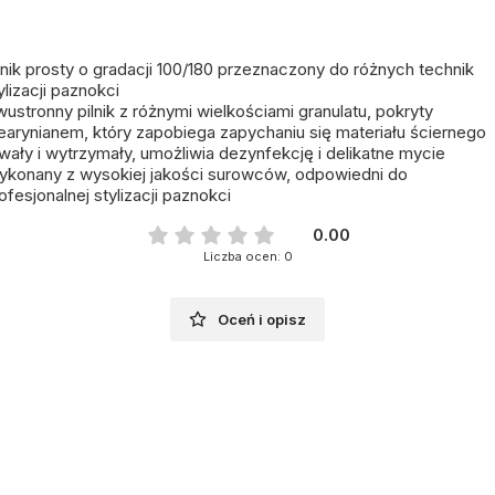
lnik prosty o gradacji 100/180 przeznaczony do różnych technik
ylizacji paznokci
ustronny pilnik z różnymi wielkościami granulatu, pokryty
earynianem, który zapobiega zapychaniu się materiału ściernego
wały i wytrzymały, umożliwia dezynfekcję i delikatne mycie
konany z wysokiej jakości surowców, odpowiedni do
ofesjonalnej stylizacji paznokci
0.00
Liczba ocen: 0
Oceń i opisz