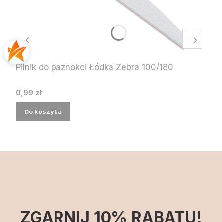
Pilnik do paznokci Łódka Zebra 100/180
Cena
0,99 zł
Do koszyka
ZGARNIJ 10% RABATU!