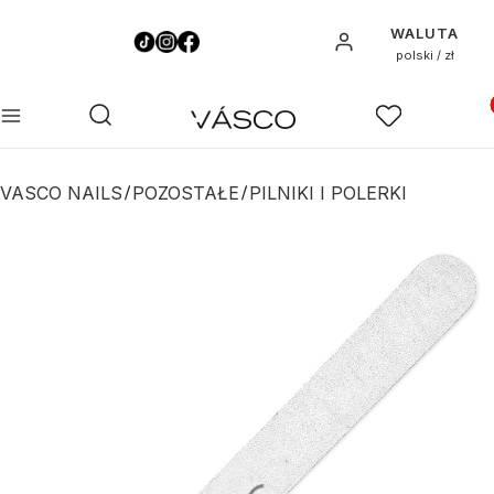
WALUTA
Zaloguj się
polski / zł
Pro
Otwórz wyszukiwarkę
Szukaj
Menu
Ulubione
K
VASCO NAILS
POZOSTAŁE
PILNIKI I POLERKI