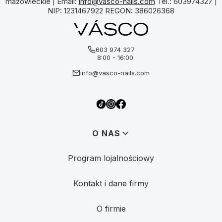
mazowieckie | Email:
info@vasco-nails.com
Tel.: 603974327 |
NIP: 1231467922 REGON: 386026368
603 974 327
8:00 - 16:00
info@vasco-nails.com
Linki w stopce
O NAS
Program lojalnościowy
Kontakt i dane firmy
O firmie