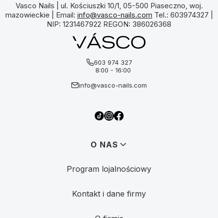
Vasco Nails | ul. Kościuszki 10/1, 05-500 Piaseczno, woj.
mazowieckie | Email:
info@vasco-nails.com
Tel.: 603974327 |
NIP: 1231467922 REGON: 386026368
603 974 327
8:00 - 16:00
info@vasco-nails.com
Linki w stopce
O NAS
Program lojalnościowy
Kontakt i dane firmy