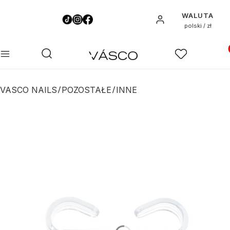
WALUTA
Zaloguj się
polski / zł
Pro
Otwórz wyszukiwarkę
Szukaj
Menu
Ulubione
K
VASCO NAILS
POZOSTAŁE
INNE