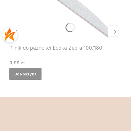
Pilnik do paznokci Łódka Zebra 100/180
Cena
0,99 zł
Do koszyka