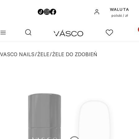
WALUTA
Zaloguj się
polski / zł
Pro
Otwórz wyszukiwarkę
Szukaj
Menu
Ulubione
K
VASCO NAILS
ŻELE
ŻELE DO ZDOBIEŃ