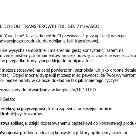
L DO FOLII TRANSFEROWEJ FOIL GEL 7 ml VASCO
ke Your Time! Ta zasada będzie Ci przyświecać przy aplikacji naszego
nowacyjnego produktu do odbijania folii transferowej.
l nie wysycha samoistnie, i ma średnio gęstą konsystencji zatem na
orzenie misternych ornamentów możesz poświęcić znacznie więcej czasu
ż w przypadku tradycyjnego kleju do odbijania folii!
l możesz stosować na całej powierzchni paznokcia lub jako drobne detale
ylizacji. Dzięki mocnej dyspersji możesz mieć pewność, że Twój wymarzon
ór będzie odbity w całości- dokładnie tak jak sobie tego życzysz.
zeznaczony do utwardzania w lampie UV/LED i LED
il Gel to:
erfekcyjna przyczepność,
która zapewnia precyzyjne odbicie
jdrobniejszych wzorów
atwa aplikacja
, dzięki dopasowanemu pędzelkowi do konsystencji produ
Wydajność
produkt o idealnej konsystencji, który aplikujemy cienkimi