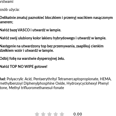
rstwami
osób użycia:
 Delikatnie zmatuj paznokieć bloczkiem i przemyj wacikiem nasączonym
eanerem;
 Nałóż bazę VASCO i utwardź w lampie.
 Nałóż swój ulubiony kolor lakieru hybrydowego i utwardź w lampie.
 Następnie na utwardzony top bez przemywania,
zaaplikuj cienkim
dzelkiem wzór i utwardź w lampie.
 Odbij folię na warstwie dyspersyjnej żelu.
 Nałóż TOP NO WIPE gotowe!
ład:
Polyacrylic Acid, Pentaerythrityl Tetramercaptopropionate, HEMA,
imethylbenzoyl Diphenylphosphine Oxide, Hydroxycyclohexyl Phenyl
tone, Methyl trifluoromethanesul-fonate
0.00