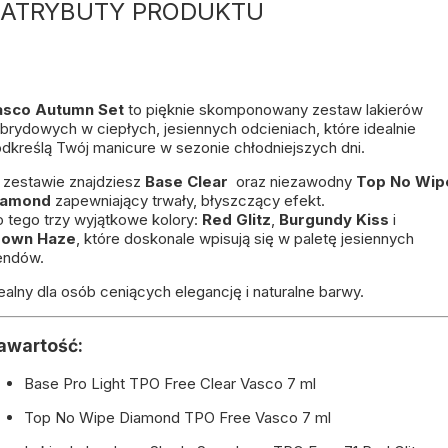
ATRYBUTY PRODUKTU
asco Autumn Set
to pięknie skomponowany zestaw lakierów
brydowych w ciepłych, jesiennych odcieniach, które idealnie
dkreślą Twój manicure w sezonie chłodniejszych dni.
zestawie znajdziesz
Base Clear
oraz niezawodny
Top
No Wip
iamond
zapewniający trwały, błyszczący efekt.
 tego trzy wyjątkowe kolory:
Red Glitz
,
Burgundy Kiss
i
rown
Haze
, które doskonale wpisują się w paletę jesiennych
endów.
ealny dla osób ceniących elegancję i naturalne barwy.
awartość:
Base Pro Light TPO Free Clear Vasco 7 ml
Top No Wipe Diamond TPO Free Vasco 7 ml