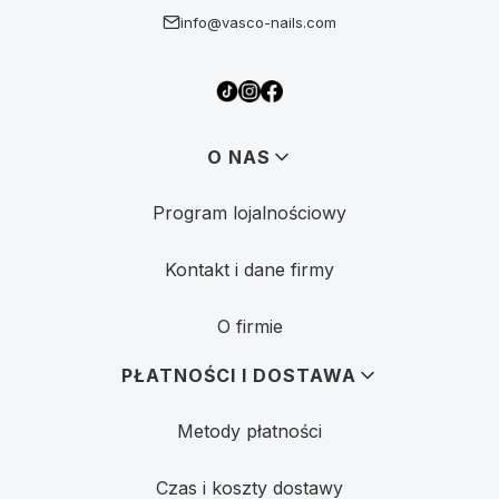
info@vasco-nails.com
Linki w stopce
O NAS
Program lojalnościowy
Kontakt i dane firmy
O firmie
PŁATNOŚCI I DOSTAWA
Metody płatności
Czas i koszty dostawy