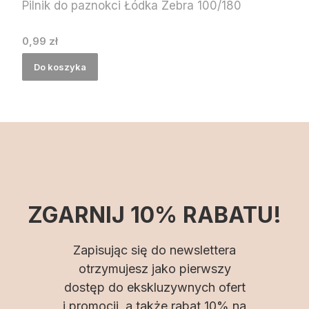
Pilnik do paznokci Łódka Zebra 100/180
Cena
0,99 zł
Do koszyka
ZGARNIJ 10% RABATU!
Zapisując się do newslettera
otrzymujesz jako pierwszy
dostęp do ekskluzywnych ofert
i promocji, a także rabat 10% na