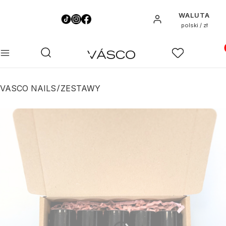
WALUTA
Zaloguj się
polski / zł
Pro
Otwórz wyszukiwarkę
Szukaj
Menu
Ulubione
K
VASCO NAILS
ZESTAWY